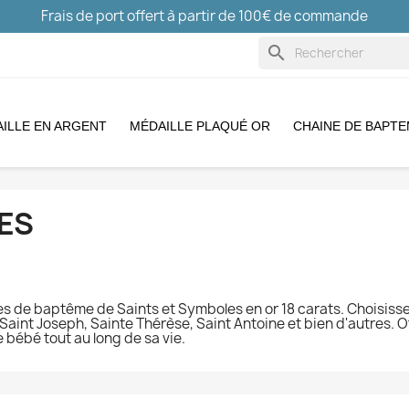
Frais de port offert à partir de 100€ de commande
search
ILLE EN ARGENT
MÉDAILLE PLAQUÉ OR
CHAINE DE BAPT
ES
les de baptême de Saints et Symboles en or 18 carats. Choisiss
Saint Joseph, Sainte Thérèse, Saint Antoine et bien d'autres. 
 bébé tout au long de sa vie.