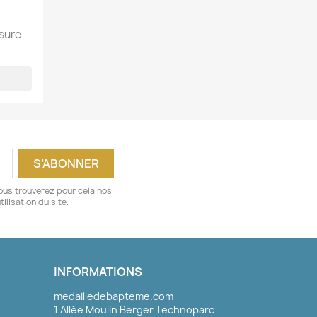
esure
ous trouverez pour cela nos
ilisation du site.
INFORMATIONS
medailledebapteme.com
1 Allée Moulin Berger Technoparc