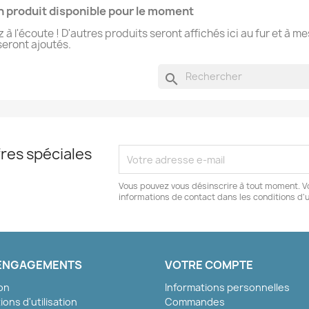
 produit disponible pour le moment
 à l'écoute ! D'autres produits seront affichés ici au fur et à m
 seront ajoutés.
search
res spéciales
Vous pouvez vous désinscrire à tout moment. V
informations de contact dans les conditions d'ut
ENGAGEMENTS
VOTRE COMPTE
son
Informations personnelles
ions d'utilisation
Commandes