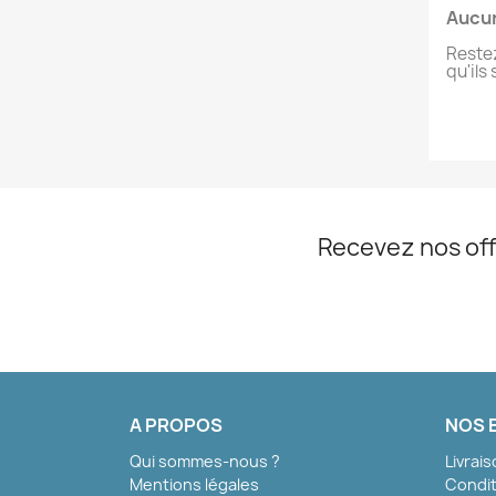
Aucun
Restez
qu'ils
Recevez nos off
A PROPOS
NOS 
Qui sommes-nous ?
Livrai
Mentions légales
Condit