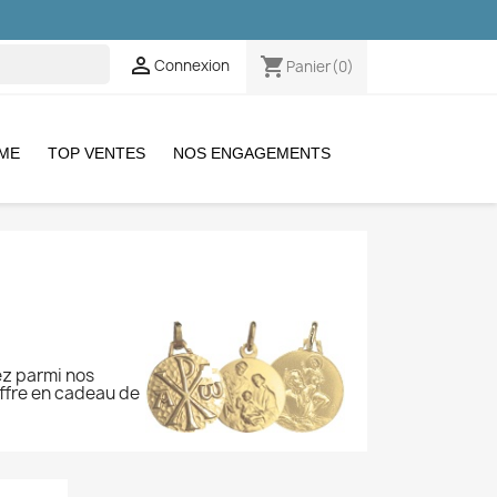

shopping_cart
Connexion
Panier
(0)
EME
TOP VENTES
NOS ENGAGEMENTS
ez parmi nos
Offre en cadeau de