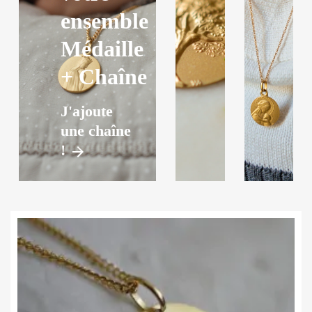
ensemble
Médaille
+ Chaîne
J'ajoute
une chaîne
!
