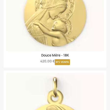
Douce Mère -
18K
420,00 €
N°1 VENTE