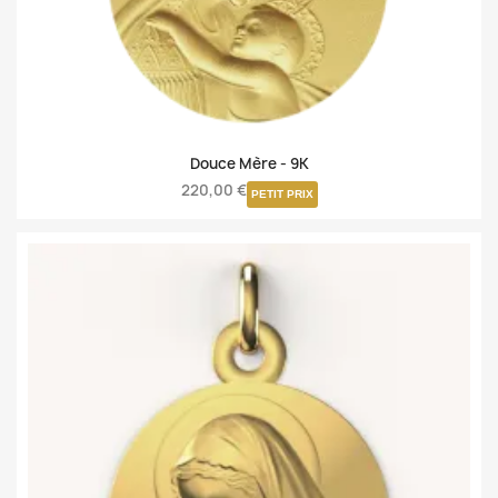
Douce Mère -
9K
220,00 €
PETIT PRIX