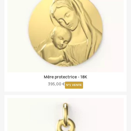
Mère protectrice -
18K
395,00 €
N°1 VENTE