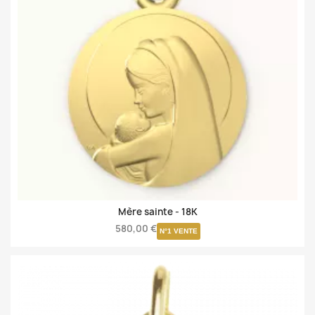
Mère sainte -
18K
580,00 €
N°1 VENTE