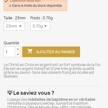

Expédition sous 48h
⚠ Dans la limite du stock disponible
Taille : 23mm
Poids : 0.70g
Quantité

AJOUTER AU PANIER
Le Christ en Croix en argent est un fort symbole de la Foi.
Elle est en argent massif et d'une très grande qualité
grâce au savoir-faire des ateliers français où elle est
réalisée.
💡 Le saviez vous ?
L'usage des
médailles de baptême en or véritable
remonte à plusieurs siècles, suivant la tradition
chrétienne. Dès le Moyen Âge, offrir une médaille