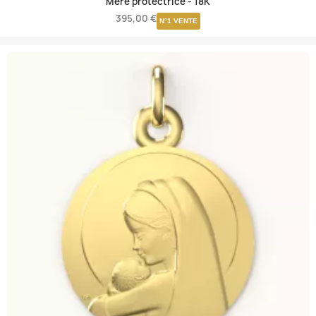
Mère protectrice -
18K
395,00 €
N°1 VENTE