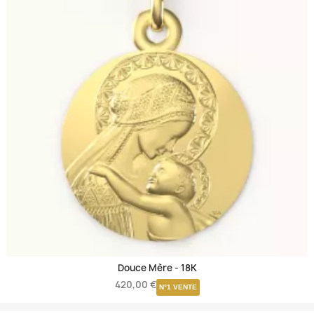
Douce Mère -
18K
420,00 €
N°1 VENTE