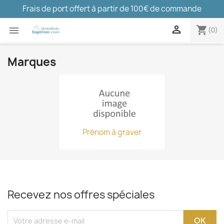
Frais de port offert à partir de 100€ de commande

shopping_cart

(0)
Marques
Prénom à graver
Recevez nos offres spéciales