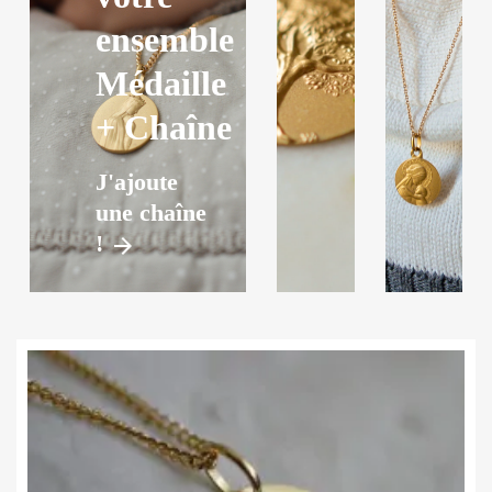
ensemble
Médaille
+ Chaîne
J'ajoute
une chaîne
!
