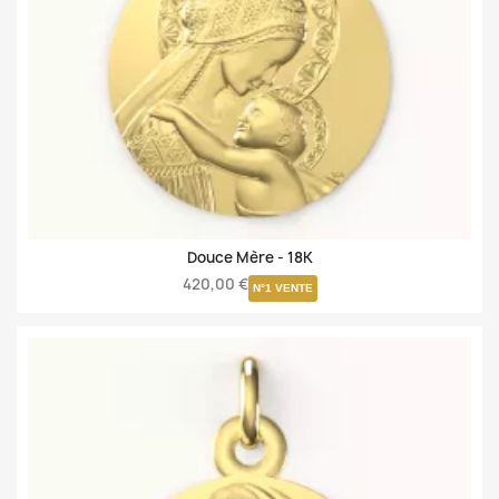
Douce Mère -
18K
420,00 €
N°1 VENTE