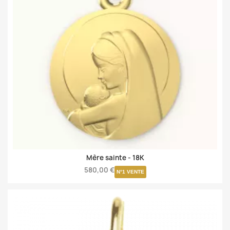
Mère sainte -
18K
580,00 €
N°1 VENTE