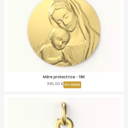
Mère protectrice -
18K
395,00 €
N°1 VENTE