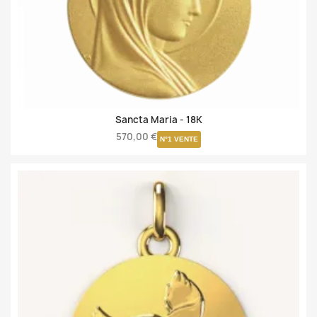
Sancta Maria -
18K
570,00 €
N°1 VENTE