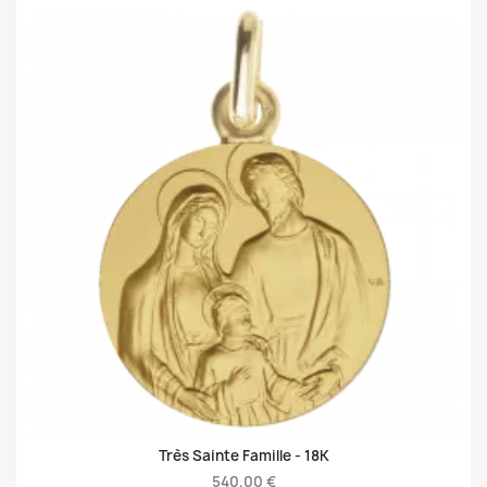
Très Sainte Famille -
18K
540,00 €