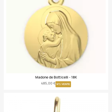
Madone de Botticelli -
18K
485,00 €
N°1 VENTE