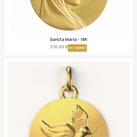
Sancta Maria -
18K
570,00 €
N°1 VENTE