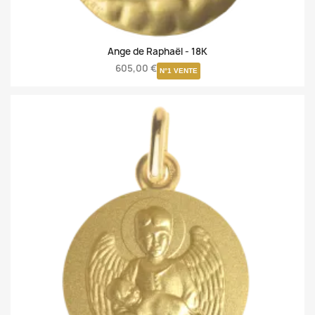
Ange de Raphaël -
18K
605,00 €
N°1 VENTE