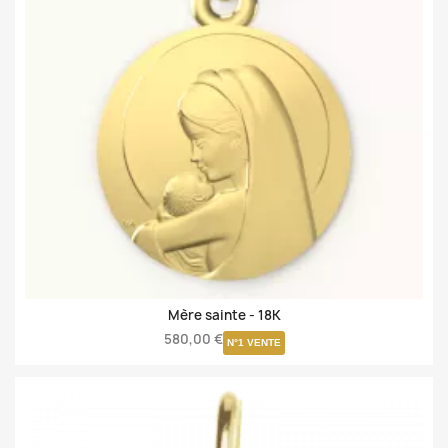
Mère sainte -
18K
580,00 €
N°1 VENTE