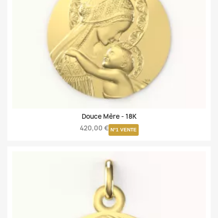
Douce Mère -
18K
420,00 €
N°1 VENTE