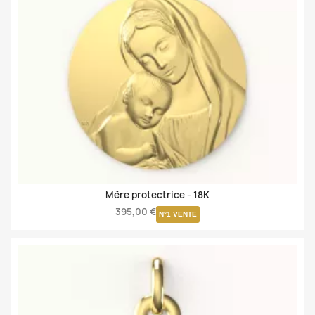
Mère protectrice -
18K
395,00 €
N°1 VENTE