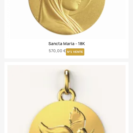
Sancta Maria -
18K
570,00 €
N°1 VENTE