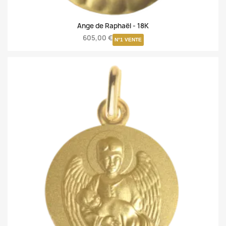
Ange de Raphaël -
18K
605,00 €
N°1 VENTE