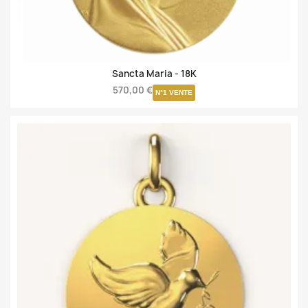
Sancta Maria -
18K
570,00 €
N°1 VENTE