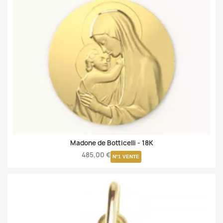
Madone de Botticelli -
18K
485,00 €
N°1 VENTE