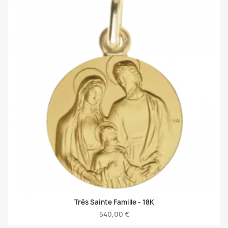
Très Sainte Famille -
18K
540,00 €