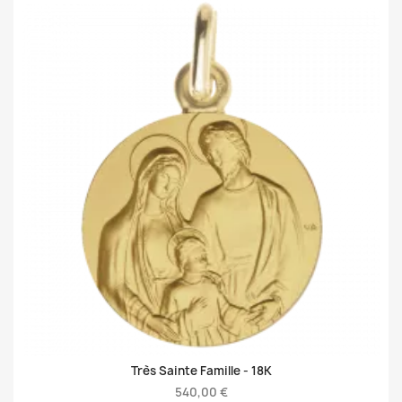
Très Sainte Famille -
18K
540,00 €