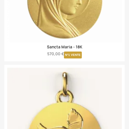
Sancta Maria -
18K
570,00 €
N°1 VENTE