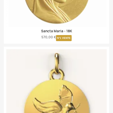
Sancta Maria -
18K
570,00 €
N°1 VENTE