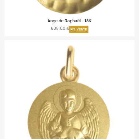
Ange de Raphaël -
18K
605,00 €
N°1 VENTE