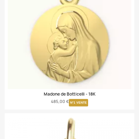
Madone de Botticelli -
18K
485,00 €
N°1 VENTE