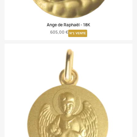
Ange de Raphaël -
18K
605,00 €
N°1 VENTE