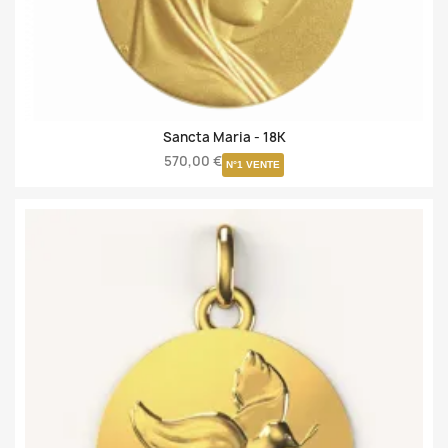
Sancta Maria -
18K
570,00 €
N°1 VENTE