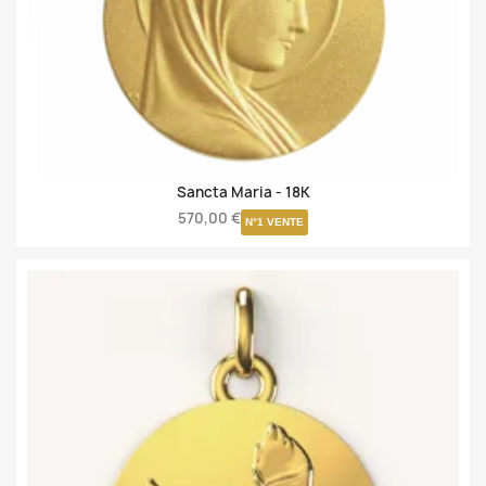
Sancta Maria -
18K
570,00 €
N°1 VENTE