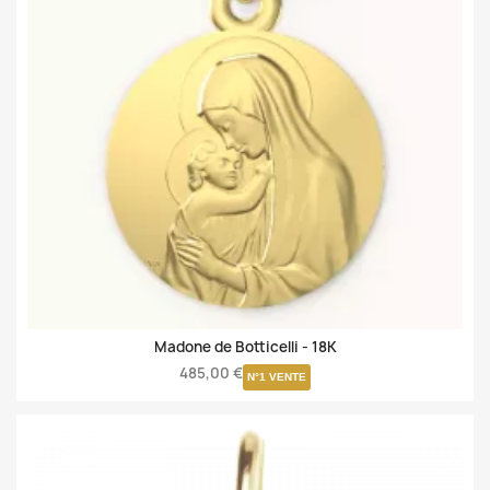
Madone de Botticelli -
18K
485,00 €
N°1 VENTE