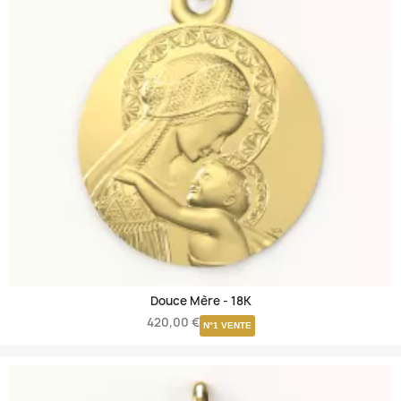
Douce Mère -
18K
420,00 €
N°1 VENTE