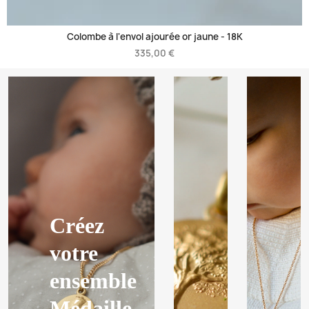
Colombe à l'envol ajourée or jaune -
18K
335,00 €
Créez
votre
ensemble
Médaille