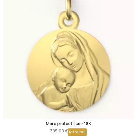
Mère protectrice -
18K
395,00 €
N°1 VENTE