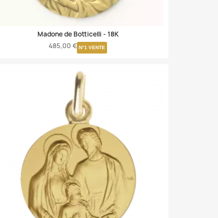
Madone de Botticelli -
18K
485,00 €
N°1 VENTE