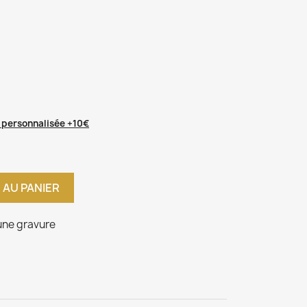
 personnalisée +10€
 AU PANIER
ne gravure