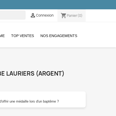

shopping_cart
Connexion
Panier
(0)
EME
TOP VENTES
NOS ENGAGEMENTS
E LAURIERS (ARGENT)
'offrir une médaille lors d'un baptême ?