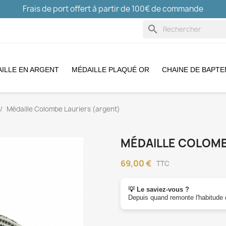
Frais de port offert à partir de 100€ de commande
search
ILLE EN ARGENT
MÉDAILLE PLAQUÉ OR
CHAINE DE BAPT
Médaille Colombe Lauriers (argent)
MÉDAILLE COLOMB
69,00 €
TTC
💡 Le saviez-vous ?
Depuis quand remonte l'habitude d