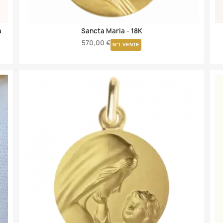
a
Sancta Maria -
18K
570,00 €
N°1 VENTE