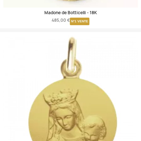
Madone de Botticelli -
18K
485,00 €
N°1 VENTE