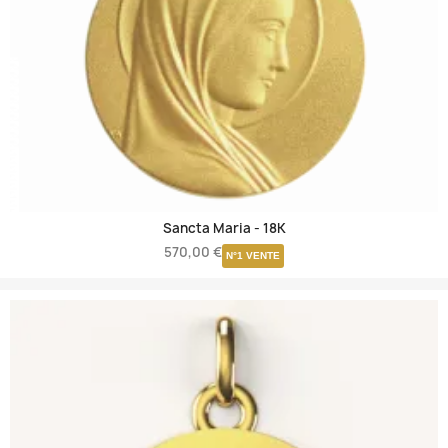
Sancta Maria -
18K
570,00 €
N°1 VENTE