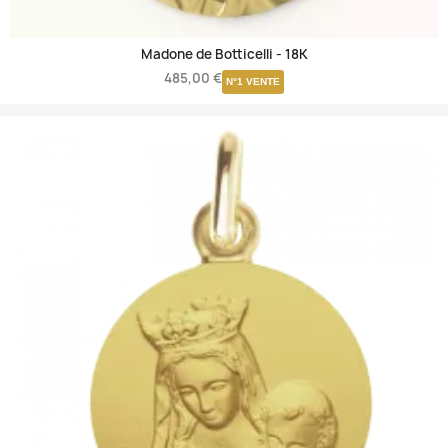
Madone de Botticelli -
18K
485,00 €
N°1 VENTE