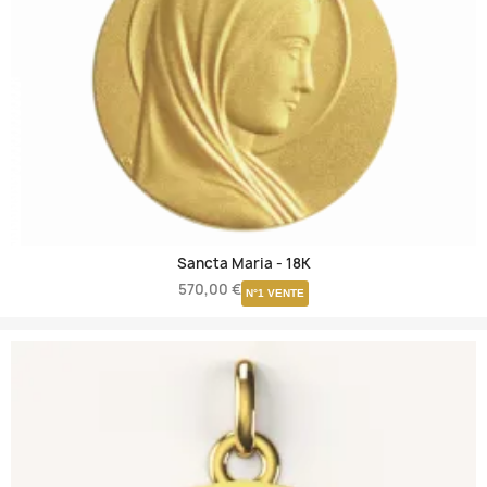
Sancta Maria -
18K
570,00 €
N°1 VENTE