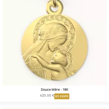
Douce Mère -
18K
420,00 €
N°1 VENTE