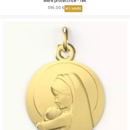
Mère protectrice -
18K
395,00 €
N°1 VENTE