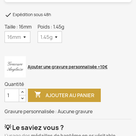

Expédition sous 48h
Taille : 16mm
Poids : 1.45g
Ajouter une gravure personnalisée +10€
Quantité

AJOUTER AU PANIER
Gravure personnalisée :
Aucune gravure
💡 Le saviez vous ?
L'usage des
médailles de baptême en or véritable