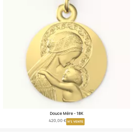
Douce Mère -
18K
420,00 €
N°1 VENTE