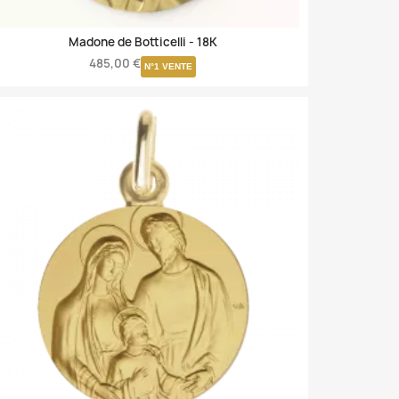
Madone de Botticelli -
18K
485,00 €
N°1 VENTE