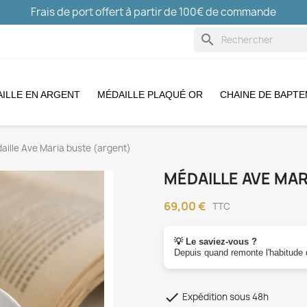
Frais de port offert à partir de 100€ de commande
search
ILLE EN ARGENT
MÉDAILLE PLAQUÉ OR
CHAINE DE BAPT
aille Ave Maria buste (argent)
MÉDAILLE AVE MAR
69,00 €
TTC
💡 Le saviez-vous ?
Depuis quand remonte l'habitude d

Expédition sous 48h