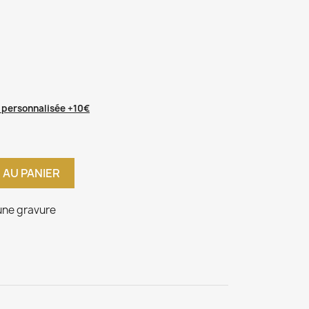
 personnalisée +10€
 AU PANIER
ne gravure