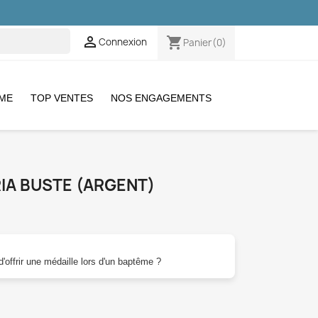

shopping_cart
Connexion
Panier
(0)
EME
TOP VENTES
NOS ENGAGEMENTS
IA BUSTE (ARGENT)
'offrir une médaille lors d'un baptême ?