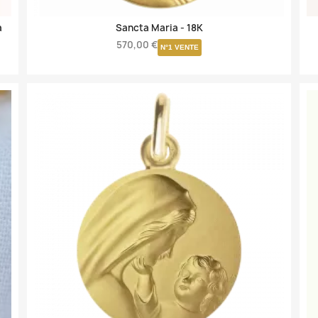
a
Sancta Maria -
18K
570,00 €
N°1 VENTE